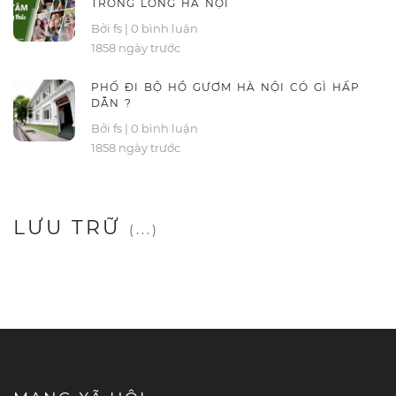
TRONG LÒNG HÀ NỘI
Bởi fs
|
0 bình luận
1858 ngày trước
PHỐ ĐI BỘ HỒ GƯƠM HÀ NỘI CÓ GÌ HẤP
DẪN ?
Bởi fs
|
0 bình luận
1858 ngày trước
LƯU TRỮ
(...)