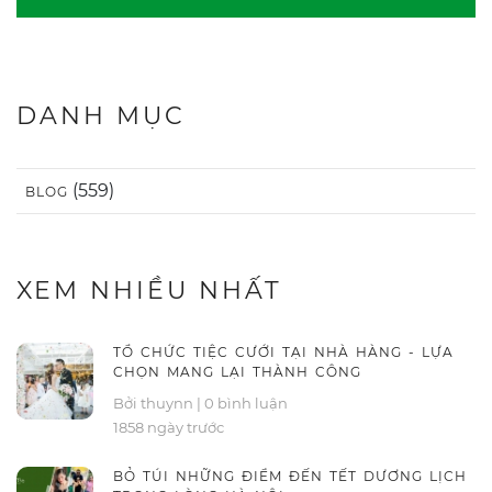
DANH MỤC
(559)
BLOG
XEM NHIỀU NHẤT
TỔ CHỨC TIỆC CƯỚI TẠI NHÀ HÀNG - LỰA
CHỌN MANG LẠI THÀNH CÔNG
Bởi thuynn
|
0 bình luận
1858 ngày trước
BỎ TÚI NHỮNG ĐIỂM ĐẾN TẾT DƯƠNG LỊCH