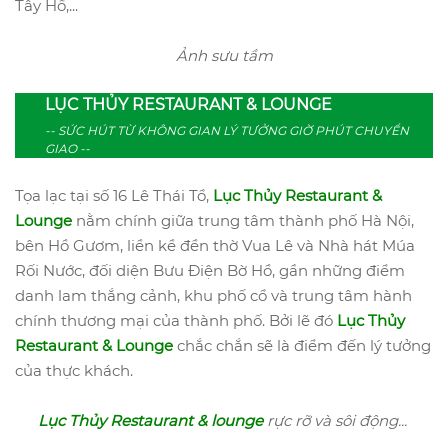
Tây Hồ,...
Ảnh sưu tầm
LỤC THỦY RESTAURANT & LOUNGE
-- SỨC HÚT TỪ KHÔNG GIAN LÝ TƯỞNG GIỜ PHÚT CHUYỂN
GIAO --
Tọa lạc tại số 16 Lê Thái Tổ,
Lục Thủy Restaurant &
Lounge
nằm chính giữa trung tâm thành phố Hà Nội,
bên Hồ Gươm, liền kề đền thờ Vua Lê và Nhà hát Múa
Rối Nước, đối diện Bưu Điện Bờ Hồ, gần những điểm
danh lam thắng cảnh, khu phố cổ và trung tâm hành
chính thương mại của thành phố. Bởi lẽ đó
Lục Thủy
Restaurant & Lounge
chắc chắn sẽ là điểm đến lý tưởng
của thực khách.
Lục Thủy Restaurant & lounge
rực rỡ và sôi động...