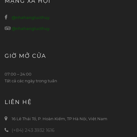
MẠNG XÃ HỘI
@nhahanglucthuy
@nhahanglucthuy
GIỜ MỞ CỬA
07:00 – 24:00
Tất cả các ngày trong tuần
LIÊN HỆ
16 Lê Thái Tổ, P. Hoàn Kiếm, TP Hà Nội, Việt Nam
(+84) 243 3932 1616